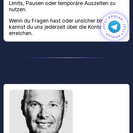
Limits, Pausen oder temporäre Auszeiten zu
nutzen.
JETZT SPIELEN • JETZT SPIELEN •
Wenn du Fragen hast oder unsicher bist,
kannst du uns jederzeit über die Kontaktseite
erreichen.