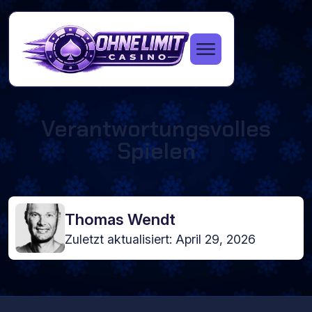
Verantwortungsvolles
Spielen
♥
♥
♣
♣
♠
♣
♥
♦
♠
♦
♦
♠
Thomas Wendt
Zuletzt aktualisiert: April 29, 2026