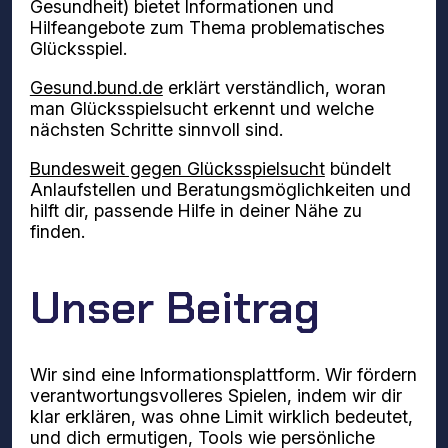
Gesundheit) bietet Informationen und
Hilfeangebote zum Thema problematisches
Glücksspiel.
Gesund.bund.de
erklärt verständlich, woran
man Glücksspielsucht erkennt und welche
nächsten Schritte sinnvoll sind.
Bundesweit gegen Glücksspielsucht
bündelt
Anlaufstellen und Beratungsmöglichkeiten und
hilft dir, passende Hilfe in deiner Nähe zu
finden.
Unser Beitrag
Wir sind eine Informationsplattform. Wir fördern
verantwortungsvolleres Spielen, indem wir dir
klar erklären, was ohne Limit wirklich bedeutet,
und dich ermutigen, Tools wie persönliche