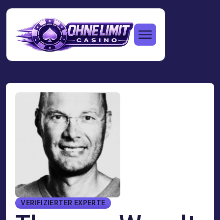
VERIFIZIERTER EXPERTE