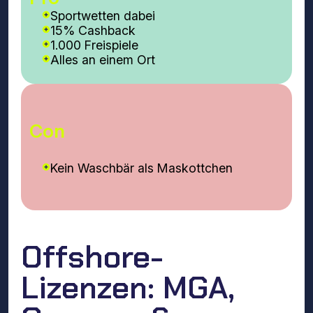
Sportwetten dabei
15% Cashback
1.000 Freispiele
Alles an einem Ort
Con
Kein Waschbär als Maskottchen
Offshore-
Lizenzen: MGA,