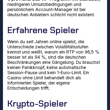
niedrigeren Umsatzbedingungen und
persönlichem Account-Manager ist bei
deutschen Anbietern schlicht nicht existent.
Erfahrene Spieler
Wenn du seit Jahren online spielst, die
Unterschiede zwischen Volatilitätsstufen
kennst und weißt, warum ein RTP von 96,5 %
besser ist als 94 %, sind die deutschen
Beschränkungen eine Gängelung. Du brauchst
keinen Panikknopf, keine automatische
Session-Pause und kein 1-Euro-Limit. Ein
Casino ohne Limit behandelt dich als
informierten Spieler, der eigene
Entscheidungen trifft.
Krypto-Spieler