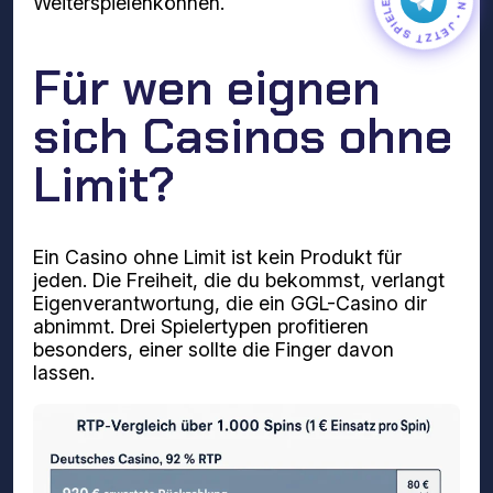
JETZT SPIELEN • JETZT SPIELEN •
Weiterspielenkönnen.
Für wen eignen
sich Casinos ohne
Limit?
Ein Casino ohne Limit ist kein Produkt für
jeden. Die Freiheit, die du bekommst, verlangt
Eigenverantwortung, die ein GGL-Casino dir
abnimmt. Drei Spielertypen profitieren
besonders, einer sollte die Finger davon
lassen.