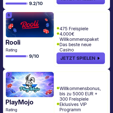
9.2/10
€4.000 + 475
freispiele
475 Freispiele
4.000€
Willkommenspaket
Rooli
Das beste neue
Casino
Rating
9/10
JETZT SPIELEN
€5000 + 300
Freispiele
Willkommensbonus,
bis zu 5000 EUR +
300 Freispiele
PlayMojo
Eklusives VIP
Programm
Rating