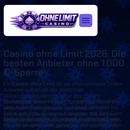
Casino ohne Limit 2026: Die
besten Anbieter ohne 1.000
€-Sperre
Ein
Casino ohne Limit
ist ein internationaler Online-
Anbieter außerhalb der deutschen
Glücksspielregulierung: ohne das 1.000 €-
Stattdessen bekommst du in einem Casino ohne
Monatslimit, ohne 1-Euro-Cap pro Spin, ohne 5-
Limit individuelle Einzahlungshöhen, Einsätze bis
Sekunden-Zwangspause und ohne OASIS-
♥
♠
♥
♠
♥
♣
500 € pro Spin, flüssiges Gameplay mit Turbo und
♦
Anbindung. Genau die vier Grenzen, die dich in
♣
♣
♦
♠
♦
Dieser Guide erklärt dir, worauf es ankommt: was
Autoplay sowie ein volles Spielangebot mit Live-
einem deutschen Casino am meisten ausbremsen.
ein Casino ohne Limit genau ist, welche Freiheiten
Casino, progressiven Jackpots und Gameshows.