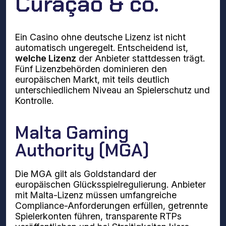
Curaçao & co.
Ein Casino ohne deutsche Lizenz ist nicht
automatisch ungeregelt. Entscheidend ist,
welche Lizenz
der Anbieter stattdessen trägt.
Fünf Lizenzbehörden dominieren den
europäischen Markt, mit teils deutlich
unterschiedlichem Niveau an Spielerschutz und
Kontrolle.
Malta Gaming
Authority (MGA)
Die MGA gilt als Goldstandard der
europäischen Glücksspielregulierung. Anbieter
mit Malta-Lizenz müssen umfangreiche
Compliance-Anforderungen erfüllen, getrennte
Spielerkonten führen, transparente RTPs