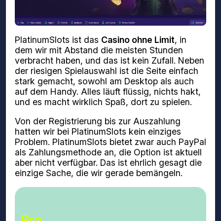
PlatinumSlots ist das
Casino ohne Limit
, in
dem wir mit Abstand die meisten Stunden
verbracht haben, und das ist kein Zufall. Neben
der riesigen Spielauswahl ist die Seite einfach
stark gemacht, sowohl am Desktop als auch
auf dem Handy. Alles läuft flüssig, nichts hakt,
und es macht wirklich Spaß, dort zu spielen.
Von der Registrierung bis zur Auszahlung
hatten wir bei PlatinumSlots kein einziges
Problem. PlatinumSlots bietet zwar auch PayPal
als Zahlungsmethode an, die Option ist aktuell
aber nicht verfügbar. Das ist ehrlich gesagt die
einzige Sache, die wir gerade bemängeln.
Pro