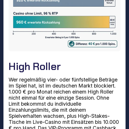
High Roller
Wer regelmäßig vier- oder fünfstellige Beträge
im Spiel hat, ist im deutschen Markt blockiert.
1.000 € pro Monat reichen einem High Roller
nicht einmal für eine einzige Session. Ohne
Limit bekommst du individuelle
Einzahlungslimits, die mit deinem
Spielverhalten wachsen, plus High-Stakes-
Tische im Live-Casino mit Einsätzen bis 10.000
€ pro Hand. Das VIP-Programm mit Cashback,