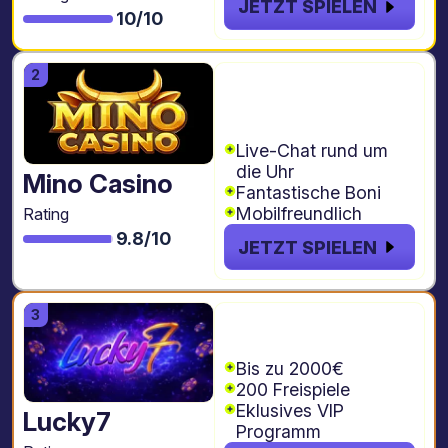
JETZT SPIELEN
10/10
250% bis zu
€2.300 + 400
Freispiele
Live-Chat rund um
die Uhr
Mino Casino
Fantastische Boni
Mobilfreundlich
Rating
9.8/10
JETZT SPIELEN
€2000 + 200
Freispiele
Bis zu 2000€
200 Freispiele
Eklusives VIP
Lucky7
Programm