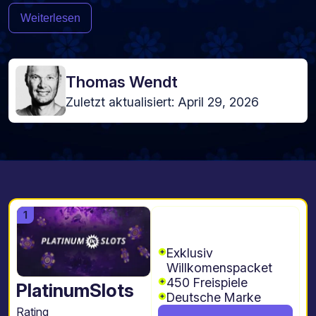
du wirklich bekommst, wo die Fallstricke liegen und
Auszahlungen kommen oft in Minuten statt Tagen.
wie du einen seriösen Anbieter vom schwarzen
Weiterlesen
Schaf trennst.
Thomas Wendt
Zuletzt aktualisiert: April 29, 2026
200% bis zu €500
Code: DOPPEL200
Exklusiv
Willkomenspacket
450 Freispiele
PlatinumSlots
Deutsche Marke
Rating