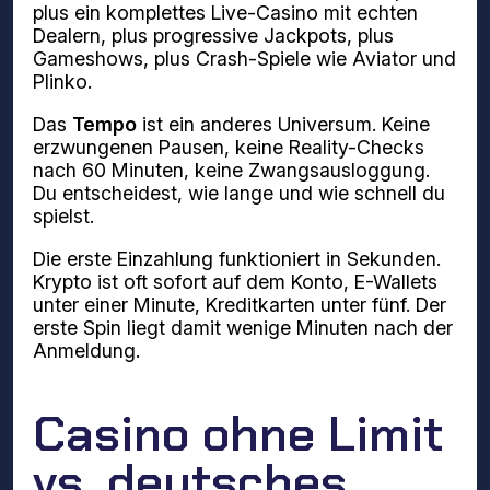
plus ein komplettes Live-Casino mit echten
Dealern, plus progressive Jackpots, plus
Gameshows, plus Crash-Spiele wie Aviator und
Plinko.
Das
Tempo
ist ein anderes Universum. Keine
erzwungenen Pausen, keine Reality-Checks
nach 60 Minuten, keine Zwangsausloggung.
Du entscheidest, wie lange und wie schnell du
spielst.
Die erste Einzahlung funktioniert in Sekunden.
Krypto ist oft sofort auf dem Konto, E-Wallets
unter einer Minute, Kreditkarten unter fünf. Der
erste Spin liegt damit wenige Minuten nach der
Anmeldung.
Casino ohne Limit
vs. deutsches