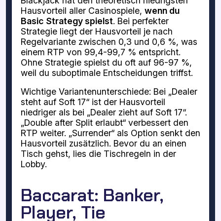
Blackjack hat den theoretisch niedrigsten
Hausvorteil aller Casinospiele,
wenn du
Basic Strategy spielst
. Bei perfekter
Strategie liegt der Hausvorteil je nach
Regelvariante zwischen 0,3 und 0,6 %, was
einem RTP von 99,4-99,7 % entspricht.
Ohne Strategie spielst du oft auf 96-97 %,
weil du suboptimale Entscheidungen triffst.
Wichtige Variantenunterschiede: Bei „Dealer
steht auf Soft 17“ ist der Hausvorteil
niedriger als bei „Dealer zieht auf Soft 17“.
„Double after Split erlaubt“ verbessert den
RTP weiter. „Surrender“ als Option senkt den
Hausvorteil zusätzlich. Bevor du an einen
Tisch gehst, lies die Tischregeln in der
Lobby.
Baccarat: Banker,
Player, Tie