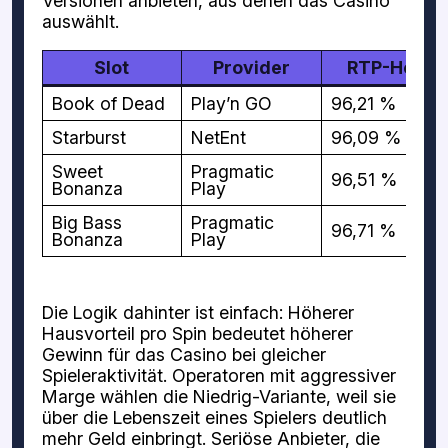
Versionen anbieten, aus denen das Casino
auswählt.
Slot
Provider
RTP-Hoch
Book of Dead
Play’n GO
96,21 %
Starburst
NetEnt
96,09 %
Sweet
Pragmatic
96,51 %
Bonanza
Play
Big Bass
Pragmatic
96,71 %
Bonanza
Play
Die Logik dahinter ist einfach: Höherer
Hausvorteil pro Spin bedeutet höherer
Gewinn für das Casino bei gleicher
Spieleraktivität. Operatoren mit aggressiver
Marge wählen die Niedrig-Variante, weil sie
über die Lebenszeit eines Spielers deutlich
mehr Geld einbringt. Seriöse Anbieter, die