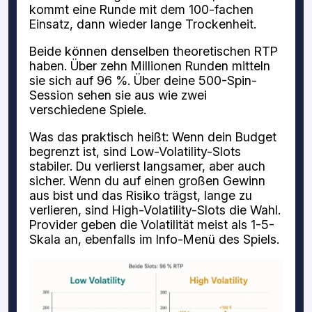
kommt eine Runde mit dem 100-fachen
Einsatz, dann wieder lange Trockenheit.
Beide können denselben theoretischen RTP
haben. Über zehn Millionen Runden mitteln
sie sich auf 96 %. Über deine 500-Spin-
Session sehen sie aus wie zwei
verschiedene Spiele.
Was das praktisch heißt: Wenn dein Budget
begrenzt ist, sind Low-Volatility-Slots
stabiler. Du verlierst langsamer, aber auch
sicher. Wenn du auf einen großen Gewinn
aus bist und das Risiko trägst, lange zu
verlieren, sind High-Volatility-Slots die Wahl.
Provider geben die Volatilität meist als 1-5-
Skala an, ebenfalls im Info-Menü des Spiels.