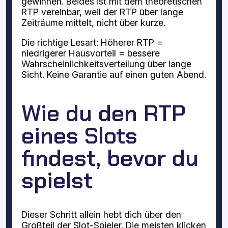
gewinnen. Beides ist mit dem theoretischen
RTP vereinbar, weil der RTP über lange
Zeiträume mittelt, nicht über kurze.
Die richtige Lesart: Höherer RTP =
niedrigerer Hausvorteil = bessere
Wahrscheinlichkeitsverteilung über lange
Sicht. Keine Garantie auf einen guten Abend.
Wie du den RTP
eines Slots
findest, bevor du
spielst
Dieser Schritt allein hebt dich über den
Großteil der Slot-Spieler. Die meisten klicken