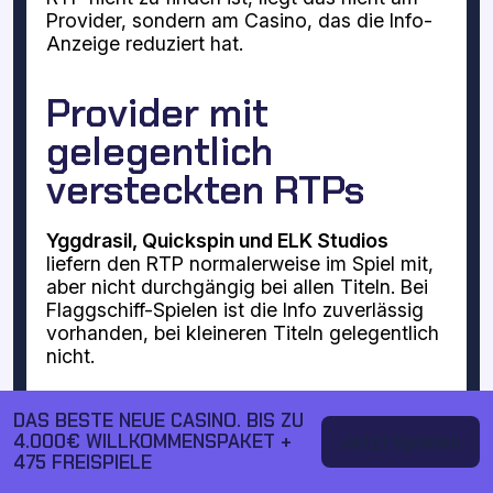
Provider, sondern am Casino, das die Info-
Anzeige reduziert hat.
Provider mit
gelegentlich
versteckten RTPs
Yggdrasil, Quickspin und ELK Studios
liefern den RTP normalerweise im Spiel mit,
aber nicht durchgängig bei allen Titeln. Bei
Flaggschiff-Spielen ist die Info zuverlässig
vorhanden, bei kleineren Titeln gelegentlich
nicht.
Ältere Provider mit
DAS BESTE NEUE CASINO. BIS ZU
4.000€ WILLKOMMENSPAKET +
Jetzt Spielen
reduzierter
475 FREISPIELE