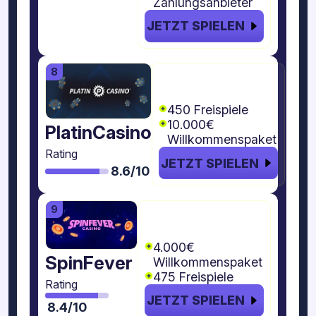
Zahlungsanbieter
JETZT SPIELEN
€10.000 + 450
freispiele
450 Freispiele
10.000€
PlatinCasino
Willkommenspaket
Rating
JETZT SPIELEN
8.6/10
€4.000 + 4 Gold
Spins
4.000€
SpinFever
Willkommenspaket
475 Freispiele
Rating
JETZT SPIELEN
8.4/10