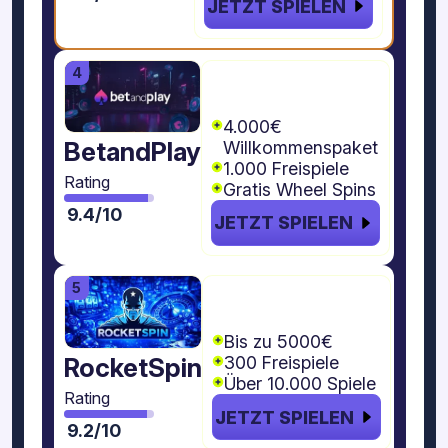
JETZT SPIELEN
€4.000 + 1000
freispiele
4.000€
BetandPlay
Willkommenspaket
1.000 Freispiele
Rating
Gratis Wheel Spins
9.4/10
JETZT SPIELEN
€5000 + 300
Freispiele
Bis zu 5000€
RocketSpin
300 Freispiele
Über 10.000 Spiele
Rating
JETZT SPIELEN
9.2/10