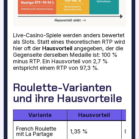
Live-Casino-Spiele werden anders bewertet
als Slots. Statt eines theoretischen RTP wird
hier oft der
Hausvorteil
angegeben, der die
Gegenseite derselben Medaille ist: 100 %
minus RTP. Ein Hausvorteil von 2,7 %
entspricht einem RTP von 97,3 %.
Roulette-Varianten
und ihre Hausvorteile
Variante
Hausvorteil
French Roulette
1,35 %
98,6
mit La Partage