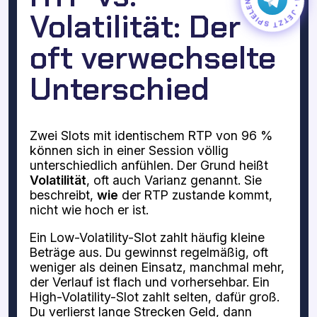
JETZT SPIELEN • JETZT SPIELEN •
Volatilität: Der
oft verwechselte
Unterschied
Zwei Slots mit identischem RTP von 96 %
können sich in einer Session völlig
unterschiedlich anfühlen. Der Grund heißt
Volatilität
, oft auch Varianz genannt. Sie
beschreibt,
wie
der RTP zustande kommt,
nicht wie hoch er ist.
Ein Low-Volatility-Slot zahlt häufig kleine
Beträge aus. Du gewinnst regelmäßig, oft
weniger als deinen Einsatz, manchmal mehr,
der Verlauf ist flach und vorhersehbar. Ein
High-Volatility-Slot zahlt selten, dafür groß.
Du verlierst lange Strecken Geld, dann