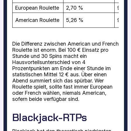
European Roulette
2,70 %
97,3
American Roulette
5,26 %
94,7
Die Differenz zwischen American und French
Roulette ist enorm. Bei 100 € Einsatz pro
Stunde und 30 Spins macht ein
Hausvorteilsunterschied von 4
Prozentpunkten am Ende einer Stunde im
statistischen Mittel 12 € aus. Über einen
Abend summiert sich das spürbar. Wer
Roulette spielt, sollte fast immer European
oder French wählen, niemals American,
sofern beide verfügbar sind.
Blackjack-RTPs