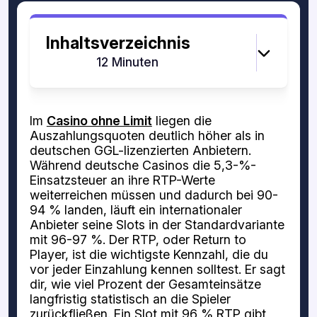
Inhaltsverzeichnis
Lesezeit:
12 Minuten
Im
Casino ohne Limit
liegen die
Auszahlungsquoten deutlich höher als in
deutschen GGL-lizenzierten Anbietern.
Während deutsche Casinos die 5,3-%-
Einsatzsteuer an ihre RTP-Werte
weiterreichen müssen und dadurch bei 90-
94 % landen, läuft ein internationaler
Anbieter seine Slots in der Standardvariante
mit 96-97 %. Der RTP, oder Return to
Player, ist die wichtigste Kennzahl, die du
vor jeder Einzahlung kennen solltest. Er sagt
dir, wie viel Prozent der Gesamteinsätze
langfristig statistisch an die Spieler
zurückfließen. Ein Slot mit 96 % RTP gibt